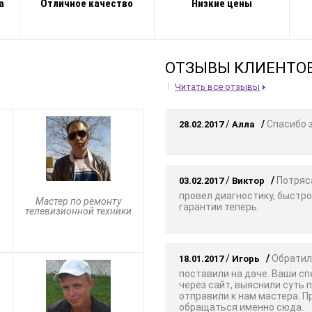
а
Отличное качество
Низкие цены
ОТЗЫВЫ КЛИЕНТО
Читать все отзывы
/
/
Спасибо з
28.02.2017
Алла
/
/
Потряса
03.02.2017
Виктор
провел диагностику, быстро
Мастер по ремонту
гарантии теперь.
телевизионной техники
/
/
Обратили
18.01.2017
Игорь
поставили на даче. Ваши с
через сайт, выяснили суть 
отправили к нам мастера. 
обращаться именно сюда.