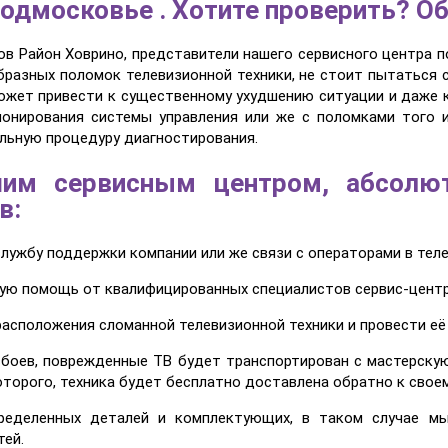
одмосковье . Хотите проверить? О
ов Район Ховрино, представители нашего сервисного центра п
бразных поломок телевизионной техники, не стоит пытаться с
ожет привести к существенному ухудшению ситуации и даже к
ионирования системы управления или же с поломками того 
льную процедуру диагностирования.
шим сервисным центром, абсолю
в:
службу поддержки компании или же связи с операторами в тел
ную помощь от квалифицированных специалистов сервис-центр
расположения сломанной телевизионной техники и провести её
 сбоев, поврежденные ТВ будет транспортирован с мастерску
оторого, техника будет бесплатно доставлена обратно к своем
ределенных деталей и комплектующих, в таком случае мы
ей.