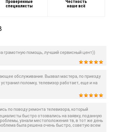
Проверенные
Честность
специалисты
наше всё
В
а грамотную помощь, лучший сервисный цент))
ющее обслуживание. Вызвал мастера, по приезду
 устранил поломку, телевизор работает, еще и на
сь по поводу ремонта телевизора, который
пециалисты быстро отозвались на заявку, поданную
проблемы, узнали местоположения тв, в тот же день
Проблема была решена очень быстро, советую всем