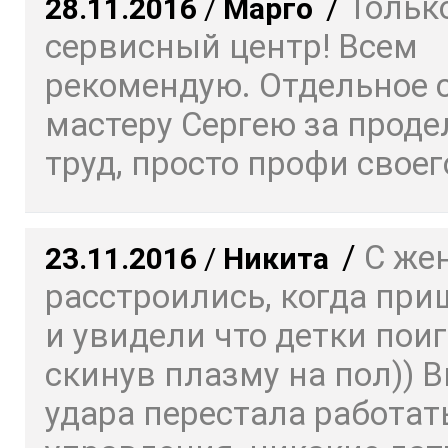
/
Только
28.11.2016
/
Марго
сервисный центр! Всем
рекомендую. Отдельное 
мастеру Сергею за прод
труд, просто профи своего
/
С же
23.11.2016
/
Никита
расстроились, когда пр
и увидели что детки пои
скинув плазму на пол)) 
удара перестала работат