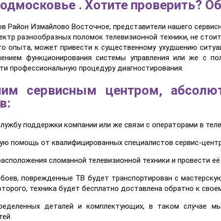
одмосковье . Хотите проверить? О
ов Район Измайлово Восточное, представители нашего сервисн
ектр разнообразных поломок телевизионной техники, не стои
го опыта, может привести к существенному ухудшению ситуац
шением функционирования системы управления или же с по
ти профессиональную процедуру диагностирования.
шим сервисным центром, абсолю
в:
службу поддержки компании или же связи с операторами в тел
ную помощь от квалифицированных специалистов сервис-центр
расположения сломанной телевизионной техники и провести её
 сбоев, поврежденные ТВ будет транспортирован с мастерску
оторого, техника будет бесплатно доставлена обратно к своем
ределенных деталей и комплектующих, в таком случае мы
ей.