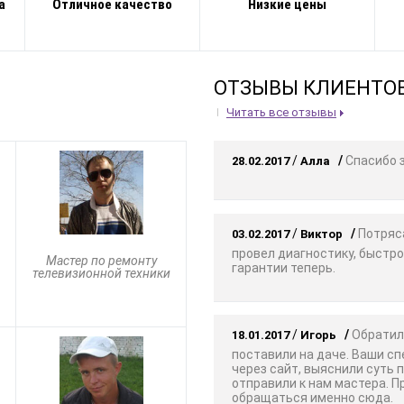
а
Отличное качество
Низкие цены
ОТЗЫВЫ КЛИЕНТО
Читать все отзывы
/
/
Спасибо з
28.02.2017
Алла
/
/
Потряса
03.02.2017
Виктор
провел диагностику, быстро
Мастер по ремонту
гарантии теперь.
телевизионной техники
/
/
Обратили
18.01.2017
Игорь
поставили на даче. Ваши с
через сайт, выяснили суть 
отправили к нам мастера. 
обращаться именно сюда.