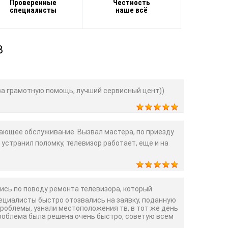
Проверенные
Честность
специалисты
наше всё
В
а грамотную помощь, лучший сервисный цент))
ющее обслуживание. Вызвал мастера, по приезду
 устранил поломку, телевизор работает, еще и на
сь по поводу ремонта телевизора, который
пециалисты быстро отозвались на заявку, поданную
проблемы, узнали местоположения тв, в тот же день
Проблема была решена очень быстро, советую всем