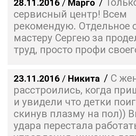
/
Только
28.11.2016
/
Марго
сервисный центр! Всем
рекомендую. Отдельное 
мастеру Сергею за прод
труд, просто профи своего
/
С же
23.11.2016
/
Никита
расстроились, когда пр
и увидели что детки пои
скинув плазму на пол)) 
удара перестала работат