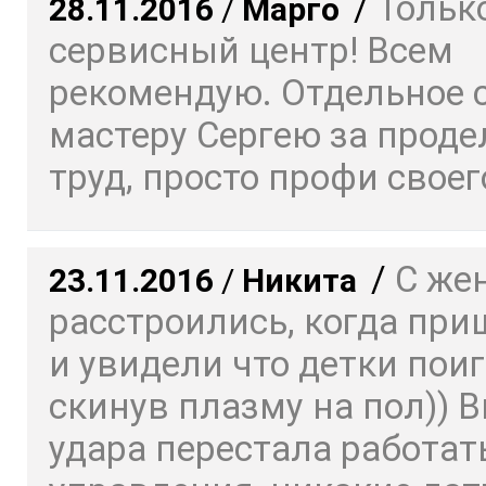
/
Только
28.11.2016
/
Марго
сервисный центр! Всем
рекомендую. Отдельное 
мастеру Сергею за прод
труд, просто профи своего
/
С же
23.11.2016
/
Никита
расстроились, когда пр
и увидели что детки пои
скинув плазму на пол)) 
удара перестала работат