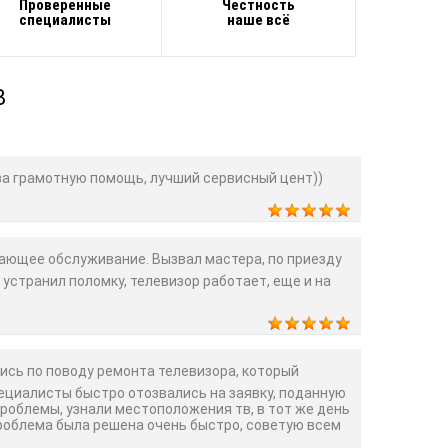
Проверенные
Честность
специалисты
наше всё
В
а грамотную помощь, лучший сервисный цент))
ющее обслуживание. Вызвал мастера, по приезду
 устранил поломку, телевизор работает, еще и на
сь по поводу ремонта телевизора, который
пециалисты быстро отозвались на заявку, поданную
проблемы, узнали местоположения тв, в тот же день
Проблема была решена очень быстро, советую всем