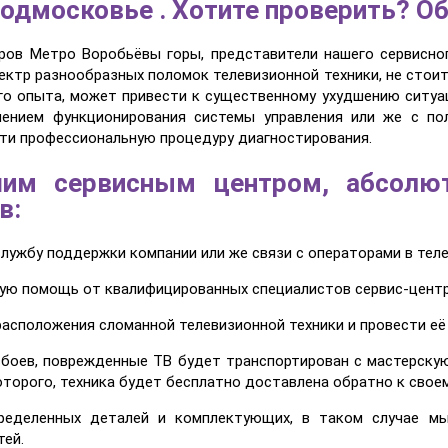
одмосковье . Хотите проверить? О
ров Метро Воробьёвы горы, представители нашего сервисно
ектр разнообразных поломок телевизионной техники, не стои
го опыта, может привести к существенному ухудшению ситуац
шением функционирования системы управления или же с по
ти профессиональную процедуру диагностирования.
шим сервисным центром, абсолю
в:
службу поддержки компании или же связи с операторами в тел
ную помощь от квалифицированных специалистов сервис-центр
расположения сломанной телевизионной техники и провести её
 сбоев, поврежденные ТВ будет транспортирован с мастерску
оторого, техника будет бесплатно доставлена обратно к своем
ределенных деталей и комплектующих, в таком случае мы
ей.