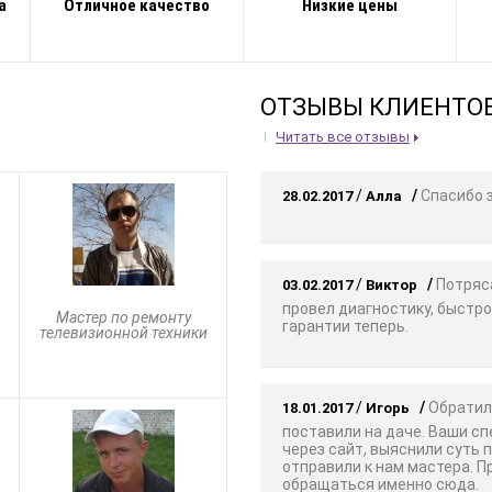
а
Отличное качество
Низкие цены
ОТЗЫВЫ КЛИЕНТО
Читать все отзывы
/
/
Спасибо з
28.02.2017
Алла
/
/
Потряса
03.02.2017
Виктор
провел диагностику, быстро
Мастер по ремонту
гарантии теперь.
телевизионной техники
/
/
Обратили
18.01.2017
Игорь
поставили на даче. Ваши с
через сайт, выяснили суть 
отправили к нам мастера. 
обращаться именно сюда.