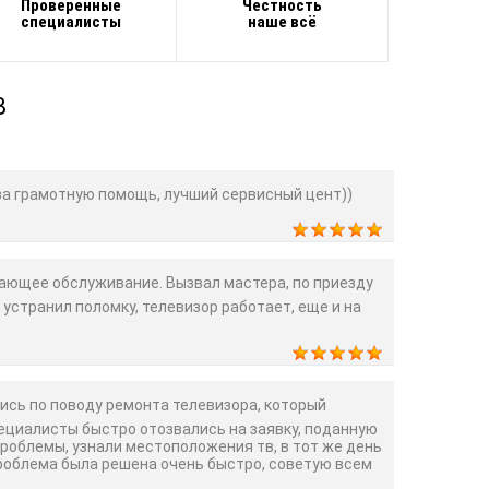
Проверенные
Честность
специалисты
наше всё
В
а грамотную помощь, лучший сервисный цент))
ющее обслуживание. Вызвал мастера, по приезду
 устранил поломку, телевизор работает, еще и на
сь по поводу ремонта телевизора, который
пециалисты быстро отозвались на заявку, поданную
проблемы, узнали местоположения тв, в тот же день
Проблема была решена очень быстро, советую всем