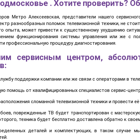
одмосковье . Хотите проверить? О
оров Метро Алексеевская, представители нашего сервисног
ектр разнообразных поломок телевизионной техники, не стои
го опыта, может привести к существенному ухудшению ситуац
шением функционирования системы управления или же с по
ти профессиональную процедуру диагностирования.
шим сервисным центром, абсолю
в:
службу поддержки компании или же связи с операторами в тел
ную помощь от квалифицированных специалистов сервис-центр
расположения сломанной телевизионной техники и провести её
 сбоев, поврежденные ТВ будет транспортирован с мастерску
оторого, техника будет бесплатно доставлена обратно к своем
ределенных деталей и комплектующих, в таком случае мы
ей.