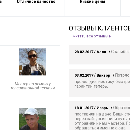
а
Отличное качество
Низкие цены
ОТЗЫВЫ КЛИЕНТО
Читать все отзывы
/
/
Спасибо з
28.02.2017
Алла
/
/
Потряса
03.02.2017
Виктор
провел диагностику, быстро
Мастер по ремонту
гарантии теперь.
телевизионной техники
/
/
Обратили
18.01.2017
Игорь
поставили на даче. Ваши с
через сайт, выяснили суть 
отправили к нам мастера. 
обращаться именно сюда.